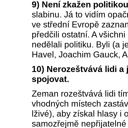
9) Není zkažen politikou
slabinu. Já to vidím opa
ve střední Evropě zaznam
předčili ostatní. A všichn
nedělali politiku. Byli (a
Havel, Joachim Gauck, A
10) Nerozeštvává lidi a
spojovat.
Zeman rozeštvává lidi tí
vhodných místech zastává
lživé), aby získal hlasy i
samozřejmě nepřijatelné 