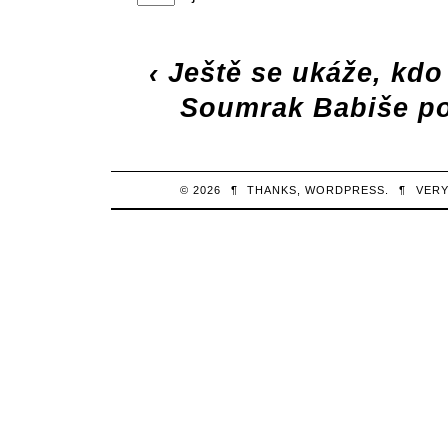
‹
Ještě se ukáže, kd
Soumrak Babiše po
© 2026
¶
THANKS,
WORDPRESS
.
¶
VERY