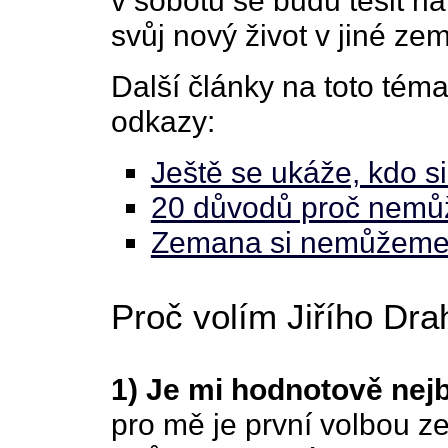
v sobotu se budu těšit n
svůj nový život v jiné zem
Další články na toto téma 
odkazy:
Ještě se ukáže, kdo 
20 důvodů proč nemůž
Zemana si nemůžeme 
Proč volím Jiřího Dr
1) Je mi hodnotově nejb
pro mě je první volbou z