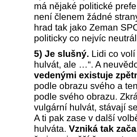
má nějaké politické prefe
není členem žádné strany
hrad tak jako Zeman SPO(
politicky co nejvíc neutrál
5) Je slušný.
Lidi co vol
hulvát, ale …“. A neuvěd
vedenými existuje zpět
podle obrazu svého a ten 
podle svého obrazu. Zkrá
vulgární hulvát, stávají se
A ti pak zase v další vol
hulváta.
Vzniká tak zač