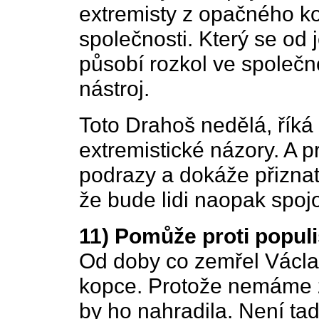
extremisty z opačného kon
společnosti. Který se od 
působí rozkol ve společno
nástroj.
Toto Drahoš nedělá, říká
extremistické názory. A p
podrazy a dokáže přiznat
že bude lidi naopak spojo
11) Pomůže proti popul
Od doby co zemřel Václav
kopce. Protože nemáme ž
by ho nahradila. Není tad