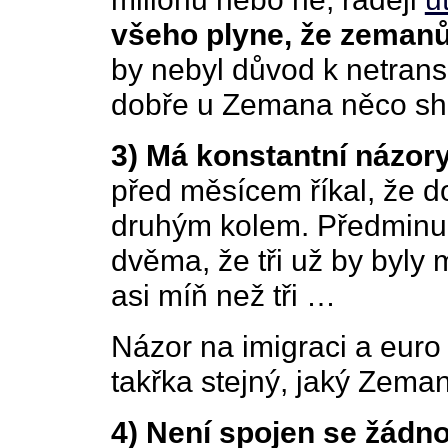
všeho plyne, že zemanů
by nebyl důvod k netrans
dobře u Zemana něco sh
3) Má konstantní názory
před měsícem říkal, že d
druhým kolem. Předminulo
dvěma, že tři už by byly 
asi míň než tři …
Názor na imigraci a eur
takřka stejný, jaký Zema
4) Není spojen se žádno