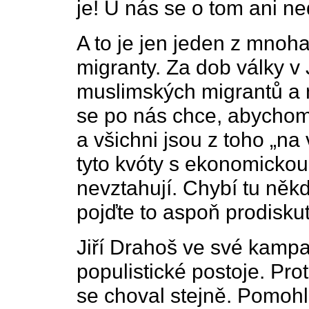
je! U nás se o tom ani ne
A to je jen jeden z mnoh
migranty. Za dob války v 
muslimských migrantů a n
se po nás chce, abychom
a všichni jsou z toho „na 
tyto kvóty s ekonomickou
nevztahují. Chybí tu někd
pojďte to aspoň prodiskut
Jiří Drahoš ve své kampa
populistické postoje. Pro
se choval stejně. Pomohl 