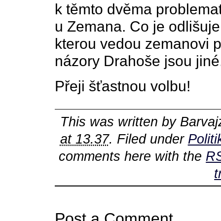
k těmto dvěma problemati
u Zemana. Co je odlišuj
kterou vedou zemanovi po
názory Drahoše jsou jiné
Přeji šťastnou volbu!
This was written by
Barvaj
at 13.37
. Filed under
Politi
comments here with the
RS
t
Post a Comment