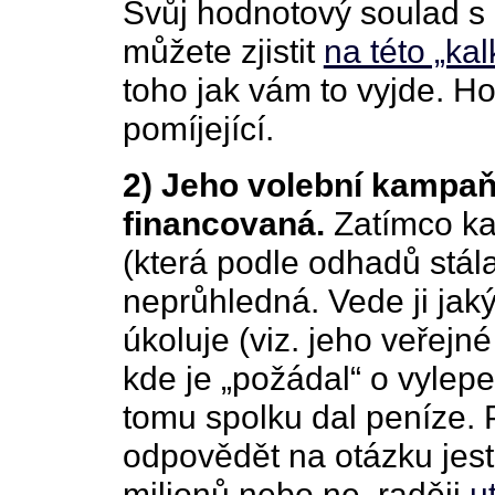
Svůj hodnotový soulad s p
můžete zjistit
na této „ka
toho jak vám to vyjde. Ho
pomíjející.
2) Jeho volební kampaň
financovaná.
Zatímco k
(která podle odhadů stála
neprůhledná. Vede ji jaký
úkoluje (viz. jeho veřejn
kde je „požádal“ o vylepe
tomu spolku dal peníze
odpovědět na otázku jestl
milionů nebo ne, raději
u