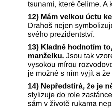
tsunami, které čelíme. A k
12) Mám velkou úctu ke
Drahoš nejen symbolizuje,
svého prezidentství.
13) Kladně hodnotím to,
manželku.
Jsou tak vzor
vysokou mírou rozvodovos
je možné s ním vyjít a že
14) Nepředstírá, že je n
stylizuje do role zastánc
sám v životě rukama nep