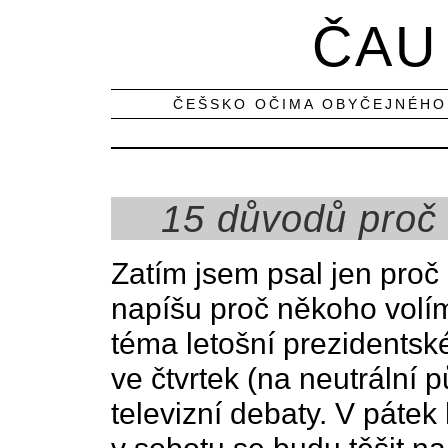
ČAU
ČEŠSKO OČIMA OBYČEJNÉHO
15 důvodů proč 
Zatím jsem psal jen proč
napíšu proč někoho volím
téma letošní prezidentsk
ve čtvrtek (na neutrální p
televizní debaty. V páte