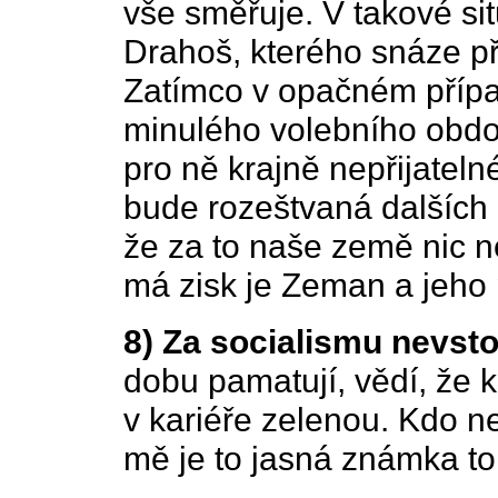
vše směřuje. V takové sit
Drahoš, kterého snáze přij
Zatímco v opačném přípa
minulého volebního obdob
pro ně krajně nepřijatel
bude rozeštvaná dalších pě
že za to naše země nic n
má zisk je Zeman a jeho 
8) Za socialismu nevst
dobu pamatují, vědí, že k
v kariéře zelenou. Kdo n
mě je to jasná známka toh