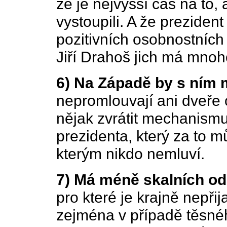
že je nejvyšší čas na to
vystoupili. A že preziden
pozitivních osobnostních 
Jiří Drahoš jich má mnoh
6) Na Západě by s ním m
nepromlouvají ani dveře
nějak zvrátit mechanism
prezidenta, který za to m
kterým nikdo nemluví.
7) Má méně skalních od
pro které je krajně nepři
zejména v případě těsné