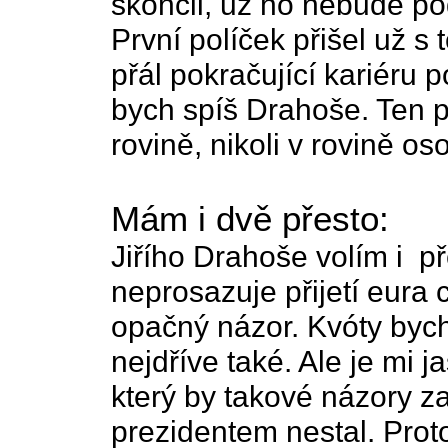
skončil, už ho nebude po
První políček přišel už s
přál pokračující kariéru po
bych spíš Drahoše. Ten p
rovině, nikoli v rovině os
Mám i dvě přesto:
Jiřího Drahoše volím i př
neprosazuje přijetí eura 
opačný názor. Kvóty bych
nejdříve také. Ale je mi 
který by takové názory za
prezidentem nestal. Proto