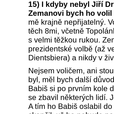
15) I kdyby nebyl Jiří 
Zemanovi bych ho volil 
mě krajně nepřijatelný. V
těch 8mi, včetně Topolán
s velmi těžkou rukou. Ze
prezidentské volbě (až v
Dientsbiera) a nikdy v živ
Nejsem voličem, ani sto
byl, měl bych další důvod
Babiš si po prvním kole 
se zbavil některých lidí.
A tím ho Babiš oslabil d