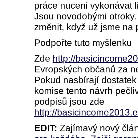
práce nuceni vykonávat li
Jsou novodobými otroky. 
změnit, když už jsme na po
Podpořte tuto myšlenku
Zde
http://basicincome20
Evropských občanů za ne
Pokud nasbírají dostate
komise tento návrh pečli
podpisů jsou zde
http://basicincome2013.e
EDIT:
Zajímavý nový člá