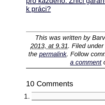
pro každého. Zničí garan
k práci?
This was written by
Barv
2013, at 9.31
. Filed unde
the
permalink
. Follow com
a comment
o
10 Comments