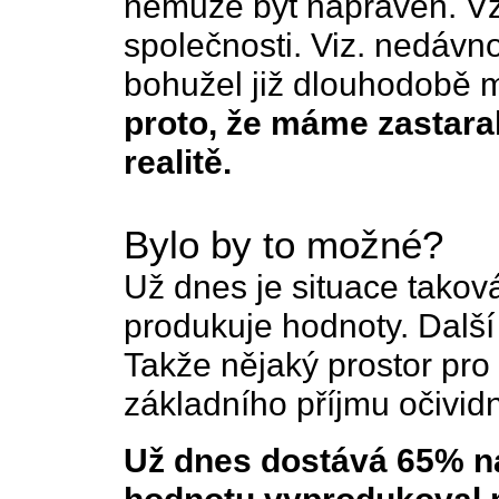
nemůže být napraven. Vzni
společnosti. Viz. nedáv
bohužel již dlouhodobě 
proto, že máme zastara
realitě.
Bylo by to možné?
Už dnes je situace takov
produkuje hodnoty. Další ži
Takže nějaký prostor pr
základního příjmu očividn
Už dnes dostává 65% naš