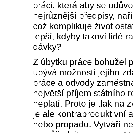
práci, která aby se odůvo
nejrůznější předpisy, naří
což komplikuje život ost
lepší, kdyby takoví lidé r
dávky?
Z úbytku práce bohužel p
ubývá možností jejího zd
práce a odvody zaměstna
největší příjem státního 
neplatí. Proto je tlak na
je ale kontraproduktivní
nebo propadu. Vytváří nes