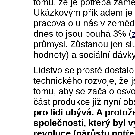
tomu, že je potřeba zamě
Ukázkovým příkladem je 
pracovalo u nás v zeměd
dnes to jsou pouhá 3% (
průmysl. Zůstanou jen sl
hodnoty) a sociální dávky
Lidstvo se prostě dostal
technického rozvoje, že 
tomu, aby se začalo osv
část produkce již nyní obs
pro lidi ubývá. A protož
společnosti, který byl
revoluce (nárůstu potř